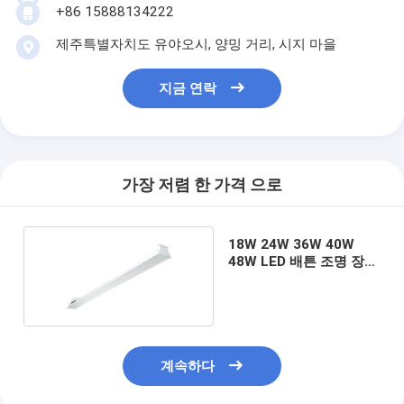
+86 15888134222
회사 소개
제주특별자치도 유야오시, 양밍 거리, 시지 마을
공장 투어
지금 연락
품질 관리
견적 요청
가장 저렴 한 가격 으로
지도 Troffer 조명
18W 24W 36W 40W
선형 LED 높은 휴게실 빛
48W LED 배튼 조명 장착
80CRI 90CRI
LED 배튼 조명 장착
LED 격자등
계속하다
맞춤형 조명 설치