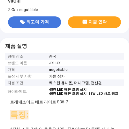
90CRI
가격：negotiable
최고의 가격
지금 연락
제품 설명
원래 장소
중국
브랜드 이름
JXLUX
가격
negotiable
포장 세부 사항
카튼 상자
지불 조건
웨스턴 유니온, 머니그램, 전신환
,
48W LED 배튼 조명 설치
하이라이트:
,
40W LED 배튼 조명 설치
18W LED 배트 펌프
트래페소이드 배트 라이트 S36-7
특징:
1전체 조명 장치의 효율은 120 LPW (Watt 당 루멘) 까지 높