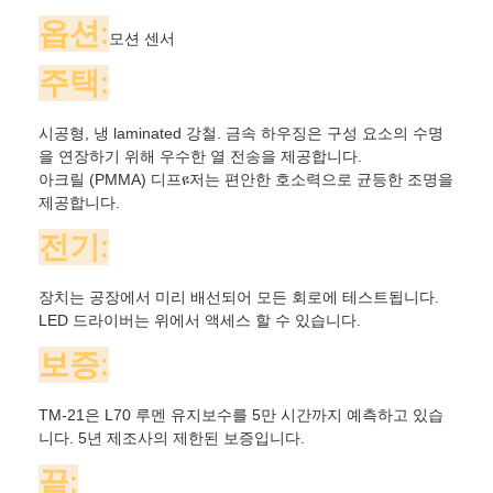
36
S36-607-
전력
10
115
650
370
6
0.0277
옵션:
18
정렬
모션 센서
S36-
가능
S36-907-
10
115
950
370
8
0.0404
1507-
71
1508
40W
52L
5200
TW
24
하얀
주택:
40
색
S36-1207-
10
115
1250
370
10.5
0.0523
S36-
36
1807-
71
1808
48W
63L
6300
S36-1507-
시공형, 냉 laminated 강철. 금속 하우징은 구성 요소의 수명
6
115
1550
230
8.5
0.0410
48
40
을 연장하기 위해 우수한 열 전송을 제공합니다.
S36-1807-
아크릴 (PMMA) 디프ዩ저는 편안한 호소력으로 균등한 조명을
6
115
1850
230
11
0.0489
48
제공합니다.
전기:
장치는 공장에서 미리 배선되어 모든 회로에 테스트됩니다.
LED 드라이버는 위에서 액세스 할 수 있습니다.
보증:
TM-21은 L70 루멘 유지보수를 5만 시간까지 예측하고 있습
니다. 5년 제조사의 제한된 보증입니다.
끝: