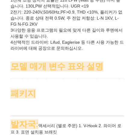
습니다. 130LPW 선택적입니다. UGR <19
2전기: 220-240V,50/60Hz,PF>0.9, THD <10%, 플리커가 없
습니다. 종료 상태 전력 0.5W, 주 전압 저항성: L-N 1KV, L-
FG N-FG 2KV
3다양한 응용 프로그램의 필요에 맞게 다른 길이와 루멘에서
사용할 수 있습니다.
4선택적인 드라이버: Lifud, Eaglerise 등 다른 사용 가능한 드
라이버에 대해 공장으로 문의하십시오.
모델 매개 변수 표와 설명
너
옵
루멘스
코드
길이
힘
색 온도
운전자
CRI
비
션
(Lumen)
패키지
S36-
0~10V
607-
71
608
18W
24L
2400
8
80CRI
30
3000K
DIM
디밍
18
S36-
907-
71
908
24W
32L
3200
9
90CRI
40
4000K
DALI
DALI
무
24
참고
발자국:
너비
길이
높이
부피
코드
PC
게
액세서리 (별로 주문) 1. V-Hook 2. 와이어 로
조정
S36-
사항
((mm)
((mm)
((mm)
(CBM)
(kg)
가능한
1207-
71
1208
36W
47L
4700
57
5700K
TP
프 3. 표면 설치용 브래킷