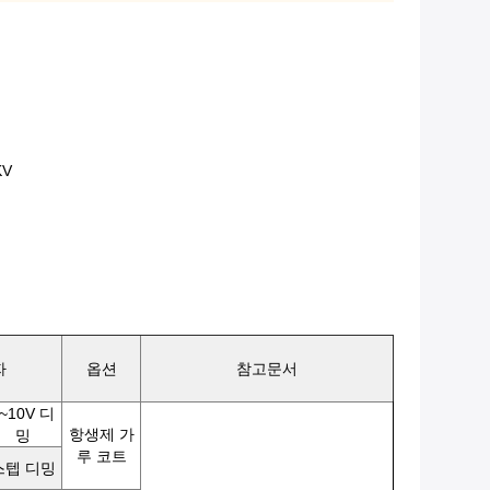
KV
자
옵션
참고문서
~10V 디
항생제 가
밍
루 코트
스텝 디밍