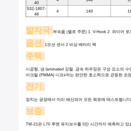
40
S32-1807-
4
140
1
48
발자국:
부속품 (별로 주문) 1. V-Hook 2. 와이어 
옵션:
1모션 센서 2 비상 배터리 팩
주택:
시공형, 냉 laminated 강철. 금속 하우징은 구성 요소
아크릴 (PMMA) 디프ዩ저는 편안한 호소력으로 균등한 조
전기:
장치는 공장에서 미리 배선되어 모든 회로에 테스트됩니다. 
보증:
TM-21은 L70 루멘 유지보수를 5만 시간까지 예측하고 