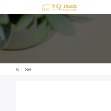
집
/
상품