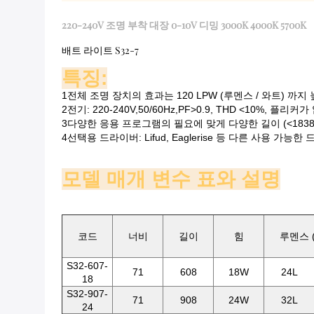
220-240V 조명 부착 대장 0-10V 디밍 3000K 4000K 5700K
배트 라이트 S32-7
특징:
1전체 조명 장치의 효과는 120 LPW (루멘스 / 와트) 까지 
2전기: 220-240V,50/60Hz,PF>0.9, THD <10%, 플리커
3다양한 응용 프로그램의 필요에 맞게 다양한 길이 (<1838
4선택용 드라이버: Lifud, Eaglerise 등 다른 사용 
모델 매개 변수 표와 설명
코드
너비
길이
힘
루멘스 (
S32-607-
71
608
18W
24L
18
S32-907-
71
908
24W
32L
24