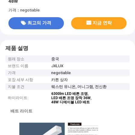
48W
가격：negotiable
최고의 가격
지금 연락
제품 설명
원래 장소
중국
브랜드 이름
JXLUX
가격
negotiable
포장 세부 사항
카튼 상자
지불 조건
웨스턴 유니온, 머니그램, 전신환
,
6300lm LED 배튼 조명
하이라이트:
,
LED 배튼 조명 장착 36W
48W 디메이블 LED 배트
배트 라이트