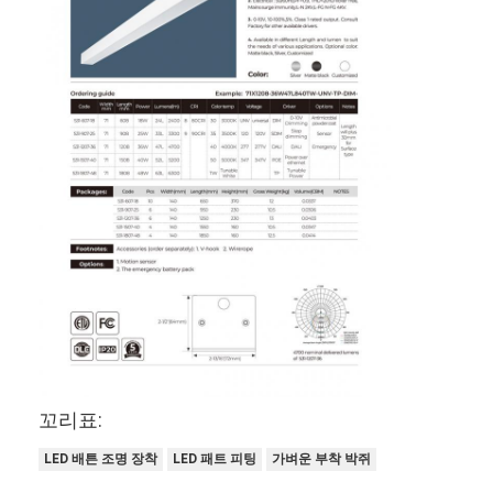
꼬리표:
LED 배튼 조명 장착
LED 패트 피팅
가벼운 부착 박쥐